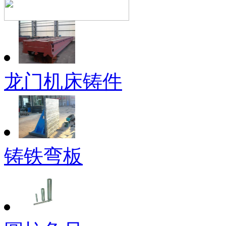
龙门机床铸件
铸铁弯板