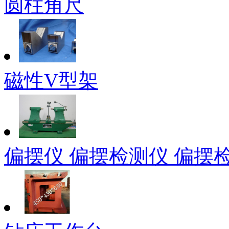
圆柱角尺
磁性V型架
偏摆仪 偏摆检测仪 偏摆