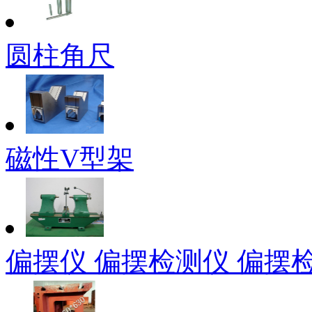
圆柱角尺
磁性V型架
偏摆仪 偏摆检测仪 偏摆